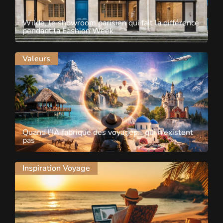
Wilde, le showroom parisien qui fait la différence
pendant la Fashion Week
Valeurs
Quand l’IA fabrique des voyages… qui n’existent
pas
Inspiration Voyage