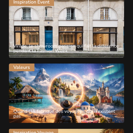
Inspiration Event
Wilde, le showroom parisien qui fait la différence
pendant la Fashion Week
Valeurs
Quand l’IA fabrique des voyages… qui n’existent
pas
Inspiration Voyage