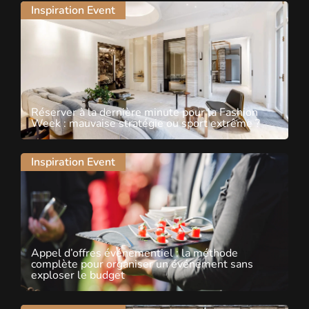
Inspiration Event
Réserver à la dernière minute pour la Fashion
Week : mauvaise stratégie ou sport extrême ?
Inspiration Event
Appel d’offres événementiel : la méthode
complète pour organiser un événement sans
exploser le budget