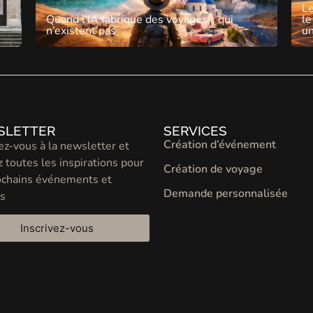
Le
Quand l’IA fabrique des voyages… qui
le
n’existent pas
un
SLETTER
SERVICES
Création d’événement
z-vous à la newsletter et
 toutes les inspirations pour
Création de voyage
ochains événements et
Demande personnalisée
s
Inscrivez-vous