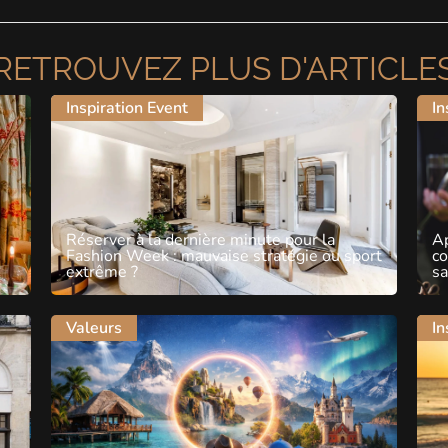
RETROUVEZ PLUS D'ARTICLE
Inspiration Event
In
Réserver à la dernière minute pour la
Ap
Fashion Week : mauvaise stratégie ou sport
c
extrême ?
sa
Valeurs
In