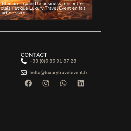
 Bleisure : quand le business rencontre
 plaisir et que Luxury Travel Event en fait
 art de vivre
CONTACT
+33 (0)6 86 91 87 28
hello@luxurytravelevent.fr