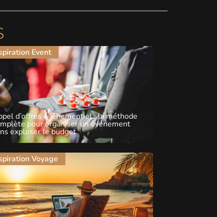
S
spiration Event
pel d’offres événementiel : la méthode
omplète pour organiser un événement
ns exploser le budget
spiration Voyage