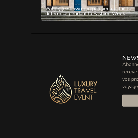
Wilde, le showroom parisien qui fait la
différence pendant la Fashion Week
NEW
Abonne
recevez
vos pr
voyage