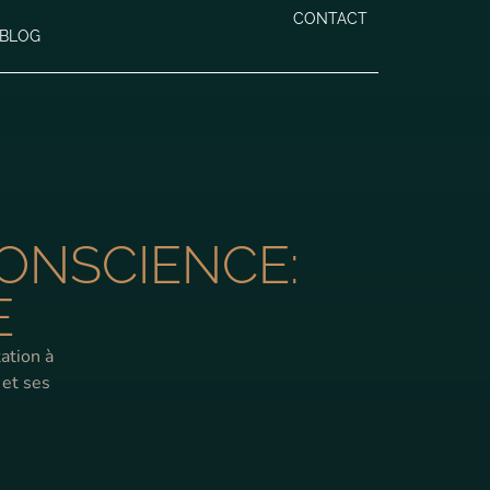
CONTACT
BLOG
CONSCIENCE:
E
ation à
 et ses